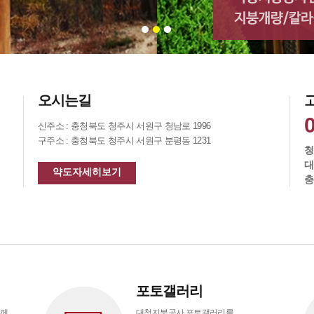
1
2
3
오시는길
신주소 : 충청북도 청주시 서원구 청남로 1996
구주소 : 충청북도 청주시 서원구 분평동 1231
청
대
약도자세히보기
충
포토갤러리
들께
대청지붕공사 포토갤러리를