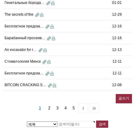
Генитальные борода…
01-01
The secrets of the
12-29
Бесплатное предска…
12-16
Барабанный просеив…
12-16
An excavator for r…
12-13
Стоматология Минск
12-11
Бесплатное предска…
12-11
BITCOIN CRACKING S…
12-08
글쓰기
1
2
3
4
5