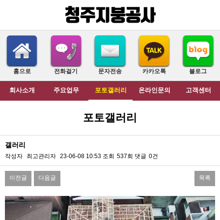
홈으로
전화걸기
문자전송
카카오톡
블로그
회사소개
주요업무
포토갤러리
온라인문의
고객센터
포토갤러리
갤러리
작성자
최고관리자
23-06-08 10:53
조회
537회
댓글
0건
이전글
다음글
목록
본문