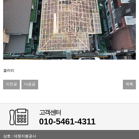
갤러리
이전글
다음글
목록
고객센터
010-5461-4311
상호 : 대청지붕공사