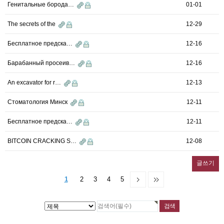
Генитальные борода…
01-01
The secrets of the
12-29
Бесплатное предска…
12-16
Барабанный просеив…
12-16
An excavator for r…
12-13
Стоматология Минск
12-11
Бесплатное предска…
12-11
BITCOIN CRACKING S…
12-08
글쓰기
1
2
3
4
5