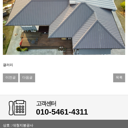
갤러리
이전글
다음글
목록
고객센터
010-5461-4311
상호 : 대청지붕공사