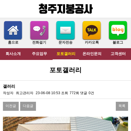
홈으로
전화걸기
문자전송
카카오톡
블로그
회사소개
주요업무
포토갤러리
온라인문의
고객센터
포토갤러리
갤러리
작성자
최고관리자
23-06-08 10:53
조회
772회
댓글
0건
이전글
다음글
목록
본문